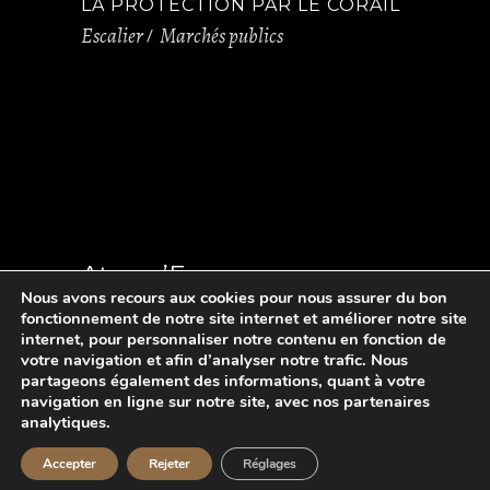
LA PROTECTION PAR LE CORAIL
Escalier
Marchés publics
Atmos’Fer
Nous avons recours aux cookies pour nous assurer du bon
fonctionnement de notre site internet et améliorer notre site
internet, pour personnaliser notre contenu en fonction de
Ferronnerie d’art en Limousin
votre navigation et afin d’analyser notre trafic. Nous
partageons également des informations, quant à votre
contact@atmosfer-creation.fr
navigation en ligne sur notre site, avec nos partenaires
Mentions légales et crédits
analytiques.
Politique de confidentialité
Accepter
Rejeter
Réglages