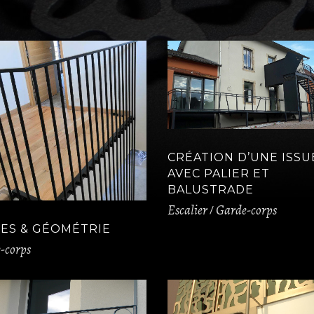
CRÉATION D’UNE ISSU
AVEC PALIER ET
BALUSTRADE
Escalier
Garde-corps
NES & GÉOMÉTRIE
-corps