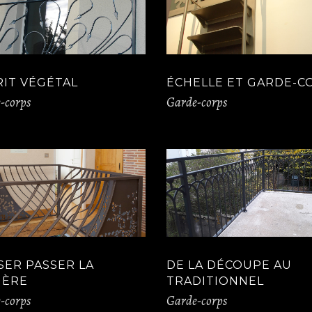
RIT VÉGÉTAL
ÉCHELLE ET GARDE-C
-corps
Garde-corps
SER PASSER LA
DE LA DÉCOUPE AU
IÈRE
TRADITIONNEL
-corps
Garde-corps